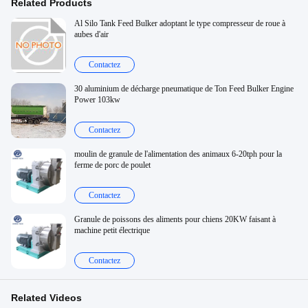
Related Products
Al Silo Tank Feed Bulker adoptant le type compresseur de roue à
aubes d'air
Contactez
30 aluminium de décharge pneumatique de Ton Feed Bulker Engine
Power 103kw
Contactez
moulin de granule de l'alimentation des animaux 6-20tph pour la
ferme de porc de poulet
Contactez
Granule de poissons des aliments pour chiens 20KW faisant à
machine petit électrique
Contactez
Related Videos