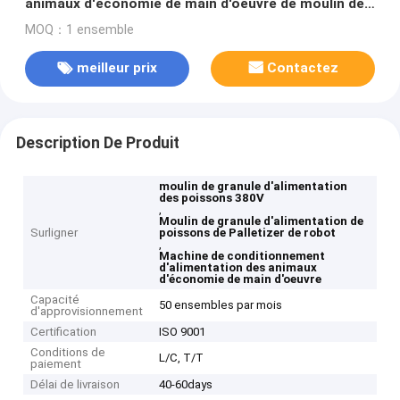
animaux d'économie de main d'oeuvre de moulin de
granule de Palletizer de robot d'alimentation de
MOQ：1 ensemble
poissons
meilleur prix
Contactez
Description De Produit
moulin de granule d'alimentation
des poissons 380V
,
Moulin de granule d'alimentation de
Surligner
poissons de Palletizer de robot
,
Machine de conditionnement
d'alimentation des animaux
d'économie de main d'oeuvre
Capacité
50 ensembles par mois
d'approvisionnement
Certification
ISO 9001
Conditions de
L/C, T/T
paiement
Délai de livraison
40-60days