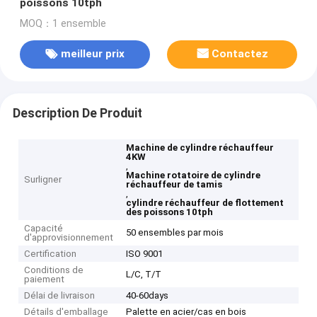
poissons 10tph
MOQ：1 ensemble
meilleur prix
Contactez
Description De Produit
Machine de cylindre réchauffeur
4KW
,
Machine rotatoire de cylindre
Surligner
réchauffeur de tamis
,
cylindre réchauffeur de flottement
des poissons 10tph
Capacité
50 ensembles par mois
d'approvisionnement
Certification
ISO 9001
Conditions de
L/C, T/T
paiement
Délai de livraison
40-60days
Détails d'emballage
Palette en acier/cas en bois