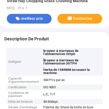
Straw Hay Chopping Grass Crushing Machine
MOQ：PCs 1
meilleur prix
Contactez
Description De Produit
broyeur à marteaux de
l'alimentation 20tph
,
Broyeur à marteaux de
Surligner
l'alimentation 30TPH
,
Herbe de 1380MM écrasant la
machine
Capacité
500 PCs par an
d'approvisionnement
Certification
ISO 9001
Conditions de
L/C, T/T
paiement
Délai de livraison
40-60days
Détails d'emballage
Palette de /Steel de boîte en bois